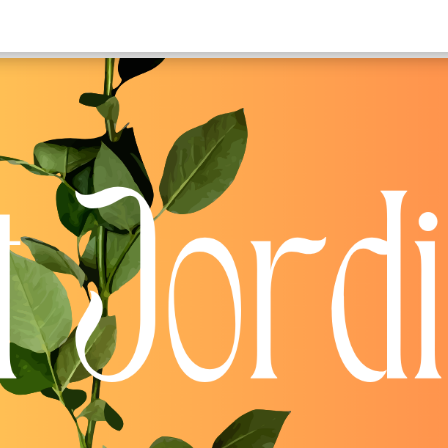
Inicio
Quiénes somos
Proyectos
Donaciones
Blog
Contacto
Viaja con nosotros
Español