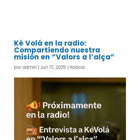
Ké Volá en la radio:
Compartiendo nuestra
misión en “Valors a l’alça”
por
admin
|
Jun 17, 2025
|
Noticia