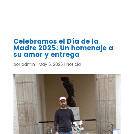
Celebramos el Día de la
Madre 2025: Un homenaje a
su amor y entrega
por
admin
|
May 5, 2025
|
Noticia