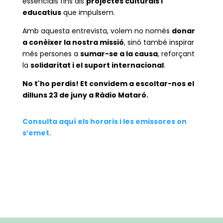
essencials fins als
projectes culturals i
educatius
que impulsem.
Amb aquesta entrevista, volem no només
donar
a conèixer la nostra missió
, sinó també inspirar
més persones a
sumar-se a la causa
, reforçant
la
solidaritat i el suport internacional
.
No t'ho perdis! Et convidem a escoltar-nos el
dilluns 23 de juny a Ràdio Mataró.
Consulta aquí els horaris i les emissores on
s’emet.