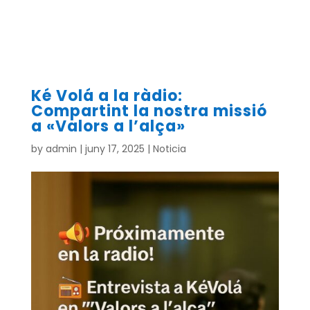
Ké Volá a la ràdio:
Compartint la nostra missió
a «Valors a l’alça»
by
admin
|
juny 17, 2025
|
Noticia